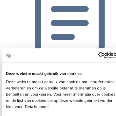
Donner le statut de faillite à l'entreprise
Deze website maakt gebruik van cookies
Deze website maakt gebruik van cookies om je surfervaring 
verbeteren en om de website beter af te stemmen op je
Stratics
behoeften en voorkeuren. Voor meer informatie over cookies
en de lijst van cookies die op deze website gebruikt worden,
Nous sommes une entreprise belge et offrons des solutions avancées
en matière de marketing, de données et d'IA.
kies voor 'Details tonen'.
La Master Intelligence Platform (MIP) combine le CRM, le CDP,