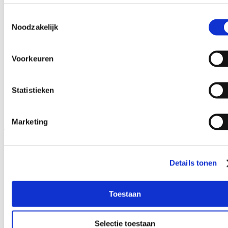
l'automatisation du marketing, l'IA et les médias sociaux.
Toestemmingsselectie
Grâce à notre expertise en growth hacking, en marketing de
Noodzakelijk
performance et en IA, nous stimulons votre croissance.
Coordonnées de la personne à contacter
Voorkeuren
Statistieken
Kontichsesteenweg 38A 2630 Aartselaar Belgique info@stratics.be
© 2026 Stratics. Tous droits réservés.
Marketing
Facebook f
Details tonen
Toestaan
Selectie toestaan