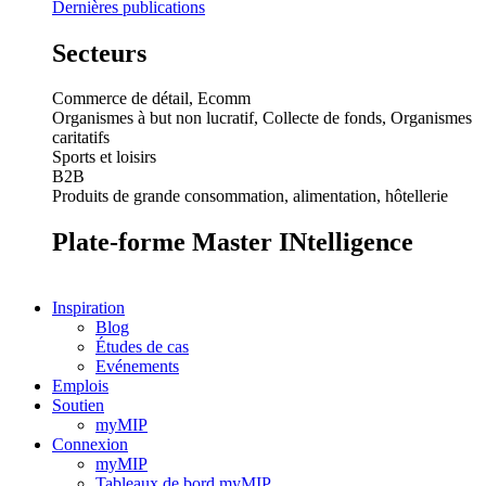
Dernières publications
Secteurs
Commerce de détail, Ecomm
Organismes à but non lucratif, Collecte de fonds, Organismes
caritatifs
Sports et loisirs
B2B
Produits de grande consommation, alimentation, hôtellerie
Plate-forme Master INtelligence
Inspiration
Blog
Études de cas
Evénements
Emplois
Soutien
myMIP
Connexion
myMIP
Tableaux de bord myMIP