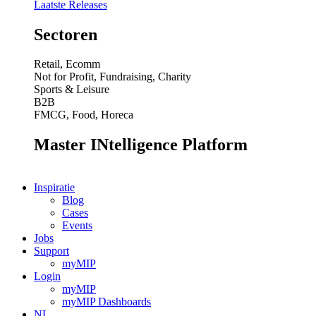
Laatste Releases
Sectoren
Retail, Ecomm
Not for Profit, Fundraising, Charity
Sports & Leisure
B2B
FMCG, Food, Horeca
Master INtelligence Platform
Inspiratie
Blog
Cases
Events
Jobs
Support
myMIP
Login
myMIP
myMIP Dashboards
NL